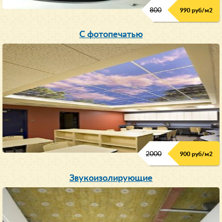
800
990 руб/м
2
С фотопечатью
2000
900 руб/м
2
Звукоизолирующие