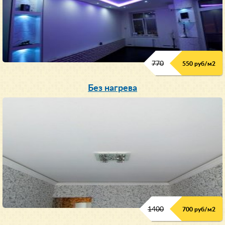
770
550 руб/м
2
Без нагрева
1400
700 руб/м2