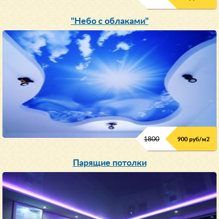
"Небо с облаками"
1800
900 руб/м
2
Парящие потолки