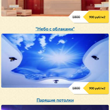
1800
900 руб/м
2
"Небо с облаками"
1800
900 руб/м
2
Парящие потолки