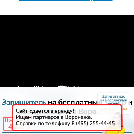
Запишитесь
на бесплатный замер и
9
консультацию в Воронеже
Сайт сдается в аренду!
Ищем партнеров в Воронеже.
Промокод
Справки по телефону 8 (495) 255-44-45
4801