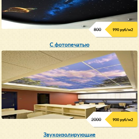
800
990 руб/м
2
С фотопечатью
2000
900 руб/м
2
Звукоизолирующие