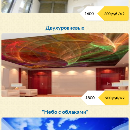
1600
800 руб./м2
Двухуровневые
1800
900 руб/м
2
"Небо с облаками"