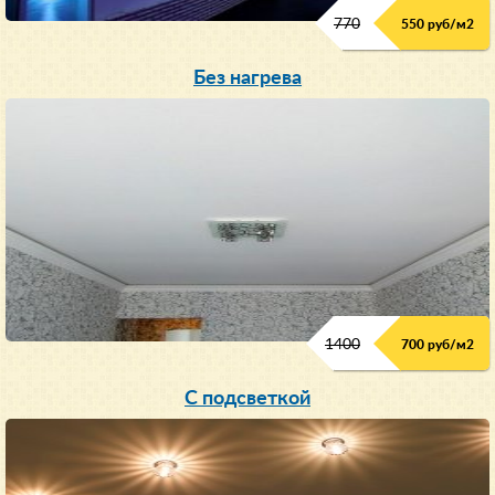
770
550 руб/м
2
Без нагрева
1400
700 руб/м2
С подсветкой