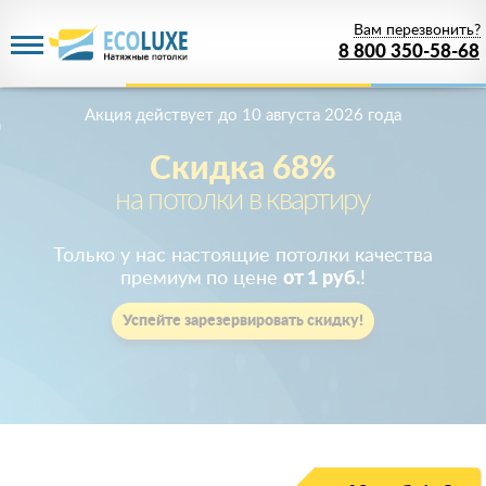
Вам перезвонить?
8 800 350-58-68
Акция действует
до 10 августа 2026 года
Скидка 68%
на потолки в квартиру
Только у нас настоящие потолки качества
премиум по цене
от 1 руб.
!
Успейте зарезервировать скидку!