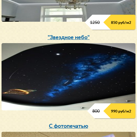
1250
850 руб/м
2
"Звездное небо"
800
990 руб/м
2
С фотопечатью