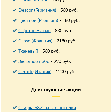
С подсветкой
-
550
руб.
Descor (Германия)
-
560
руб.
Цветной (Premium)
-
180
руб.
С фотопечатью
-
830
руб.
Clipso (Франция)
-
2180
руб.
Тканевый
-
560
руб.
Звездное небо
-
990
руб.
Cerutti (Италия)
-
1200
руб.
Действующие
акции
Скидка 68% на все потолки