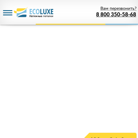
Вам перезвонить?
8 800 350-58-68
Акция действует
до 11 августа 2026 года
Скидка 68%
на все потолки
Только у нас настоящие потолки качества
премиум по цене
от 1 руб.
!
Успейте зарезервировать скидку!