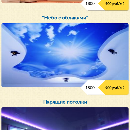
1800
900 руб/м
2
"Небо с облаками"
1800
900 руб/м
2
Парящие потолки