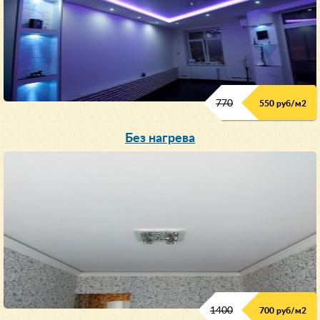
770
550 руб/м
2
Без нагрева
1400
700 руб/м2