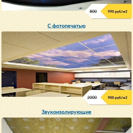
800
990 руб/м
2
С фотопечатью
2000
900 руб/м
2
Звукоизолирующие