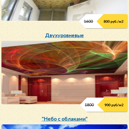
1600
800 руб./м2
Двухуровневые
1800
900 руб/м
2
"Небо с облаками"