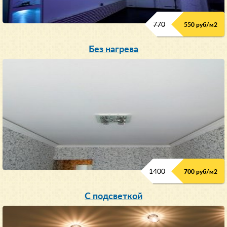
770
550 руб/м
2
Без нагрева
1400
700 руб/м2
С подсветкой