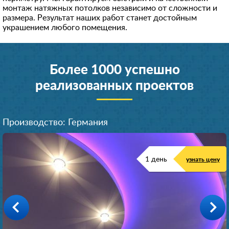
монтаж натяжных потолков независимо от сложности и
размера. Результат наших работ станет достойным
украшением любого помещения.
Более 1000 успешно
реализованных проектов
Производство: Германия
1 день
узнать цену
Производство: Германия
Производство: Германия
Производство: Германия
Производство: Германия
Производство: Германия
Производство: Германия
Производство: Германия
1 день
1 день
1 день
1 день
1 день
1 день
1 день
узнать цену
узнать цену
узнать цену
узнать цену
узнать цену
узнать цену
узнать цену