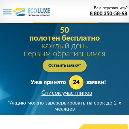
Вам перезвонить?
8 800 350-58-68
Акция действует
до 11 августа 2026 года
1 рубль
за PREMIUM потолок!
Цена белого матового PREMIUM полотна при
заказе от 20м
2
!
Успейте зарезервировать скидку!