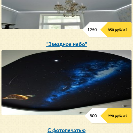
1250
850 руб/м
2
"Звездное небо"
800
990 руб/м
2
С фотопечатью