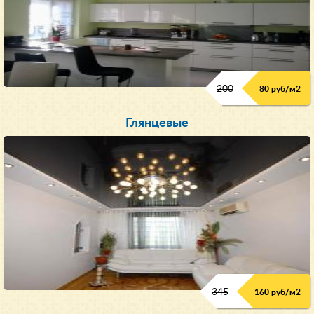
200
80 руб/м
2
Глянцевые
345
160 руб/м
2