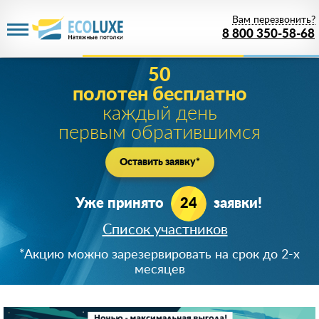
Вам перезвонить?
8 800 350-58-68
Акция действует
до 09 августа 2026 года
1 рубль
за PREMIUM потолок!
Цена белого матового PREMIUM полотна при
заказе от 20м
2
!
Успейте зарезервировать скидку!