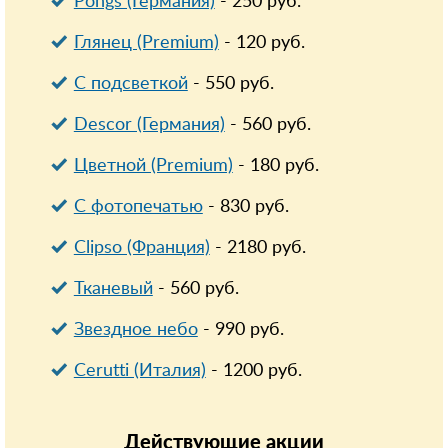
Pongs (Германия)
-
250
руб.
Глянец (Premium)
-
120
руб.
С подсветкой
-
550
руб.
Descor (Германия)
-
560
руб.
Цветной (Premium)
-
180
руб.
С фотопечатью
-
830
руб.
Clipso (Франция)
-
2180
руб.
Тканевый
-
560
руб.
Звездное небо
-
990
руб.
Cerutti (Италия)
-
1200
руб.
Действующие
акции