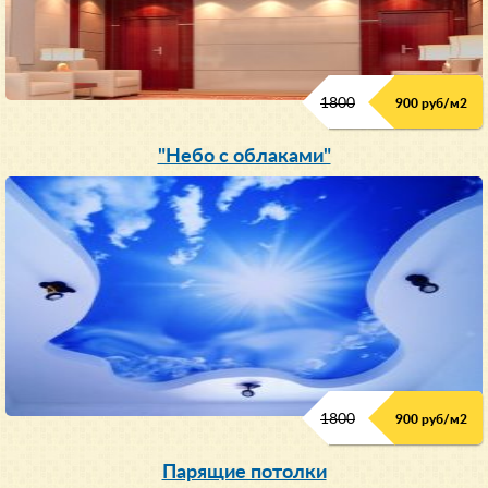
1800
900 руб/м
2
"Небо с облаками"
1800
900 руб/м
2
Парящие потолки