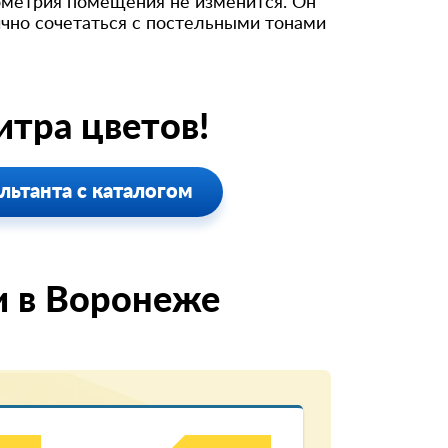
еометрия помещения не изменится. Он
ично сочетаться с постельными тонами
тра цветов!
льтанта с каталогом
и в Воронеже