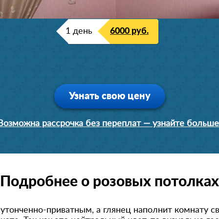
1 день
6000 руб.
Узнать свою цену
Возможна рассрочка без переплат — узнайте больше
Подробнее о розовых потолках
утонченно-приват
ным, а глянец наполнит комнату с