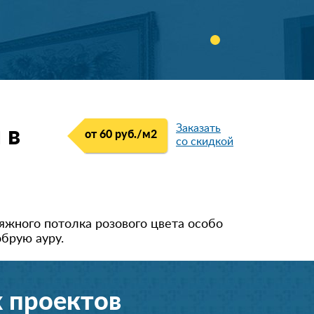
Заказать
 в
от 60 руб./м
2
со скидкой
яжного потолка розового цвета особо
обрую ауру.
 проектов