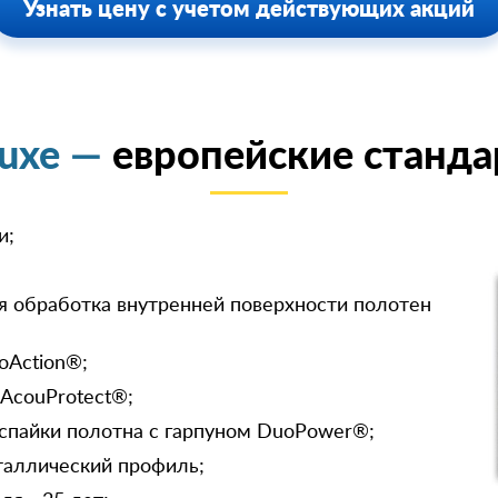
Узнать цену с учетом действующих акций
luxe —
европейские станда
и;
я обработка внутренней поверхности полотен
oAction®;
 AcouProtect®;
спайки полотна с гарпуном DuoPower®;
таллический профиль;