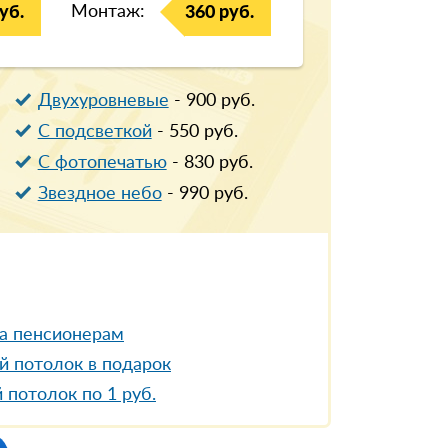
Монтаж:
уб.
360 руб.
Двухуровневые
-
900
руб.
С подсветкой
-
550
руб.
С фотопечатью
-
830
руб.
Звездное небо
-
990
руб.
а пенсионерам
й потолок в подарок
 потолок по 1 руб.