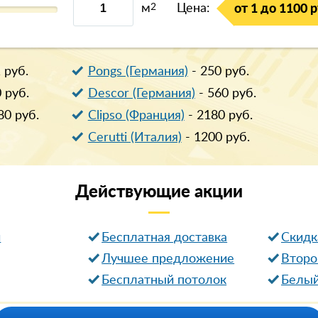
м
2
Цена:
от 1 до 1100 р
1
руб.
Pongs (Германия)
-
250
руб.
0
руб.
Descor (Германия)
-
560
руб.
80
руб.
Clipso (Франция)
-
2180
руб.
Cerutti (Италия)
-
1200
руб.
Действующие
акции
и
Бесплатная доставка
Cкидк
Лучшее предложение
Второ
Бесплатный потолок
Белый