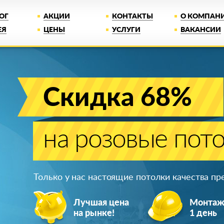
ОГ
АКЦИИ
КОНТАКТЫ
О КОМПАН
ЕЯ
ЦЕНЫ
УСЛУГИ
ВАКАНСИИ
Скидка 68%
на розовые пот
Только у нас настоящие потолки качества п
Лучшая цена
Монта
на рынке!
1 день