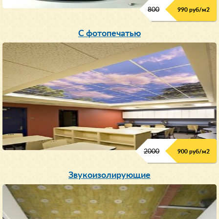
800
990 руб/м
2
С фотопечатью
2000
900 руб/м
2
Звукоизолирующие