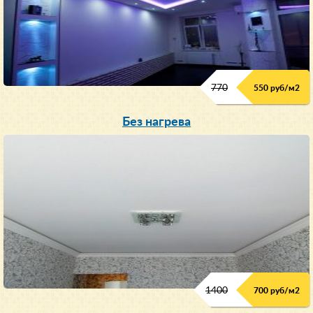
770
550 руб/м
2
Без нагрева
1400
700 руб/м2