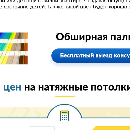
ой или детской в жилой квартире. Создавая ощущени
 состояние детей. Так же такой цвет будет хорошо с
Обширная пали
Бесплатный выезд консу
 цен
на натяжные потолк