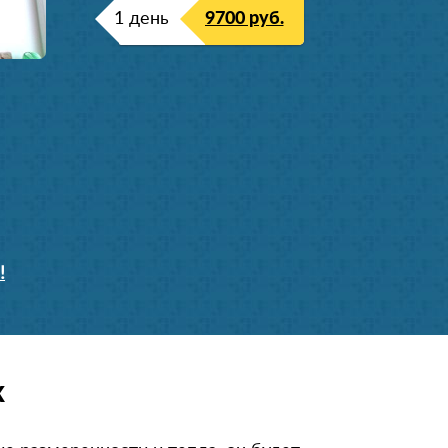
1 день
9700 руб.
!
х