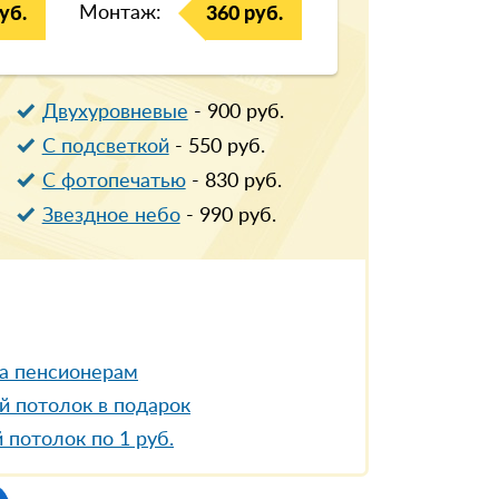
Монтаж:
уб.
360 руб.
Двухуровневые
-
900
руб.
С подсветкой
-
550
руб.
С фотопечатью
-
830
руб.
Звездное небо
-
990
руб.
а пенсионерам
й потолок в подарок
 потолок по 1 руб.