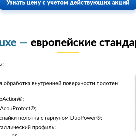
Узнать цену с учетом действующих акций
luxe —
европейские станда
и;
я обработка внутренней поверхности полотен
oAction®;
 AcouProtect®;
спайки полотна с гарпуном DuoPower®;
таллический профиль;