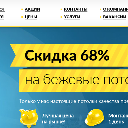
ОГ
АКЦИИ
КОНТАКТЫ
О КОМПАН
ЕЯ
ЦЕНЫ
УСЛУГИ
ВАКАНСИИ
Скидка 68%
на бежевые пот
Только у нас настоящие потолки качества п
Лучшая цена
Монта
на рынке!
1 день