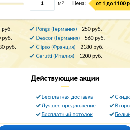
м
2
Цена:
от 1 до 1100 р
1
руб.
Pongs (Германия)
-
250
руб.
0
руб.
Descor (Германия)
-
560
руб.
80
руб.
Clipso (Франция)
-
2180
руб.
Cerutti (Италия)
-
1200
руб.
Действующие
акции
и
Бесплатная доставка
Cкидк
Лучшее предложение
Второ
Бесплатный потолок
Белый