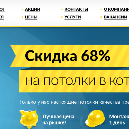
ОГ
АКЦИИ
КОНТАКТЫ
О КОМПАН
ЕЯ
ЦЕНЫ
УСЛУГИ
ВАКАНСИИ
Скидка 68%
на потолки в ко
Только у нас настоящие потолки качества п
Лучшая цена
Монта
на рынке!
1 день