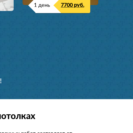
1 день
7700 руб.
!
потолках