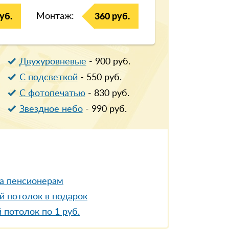
Монтаж:
уб.
360 руб.
Двухуровневые
-
900
руб.
С подсветкой
-
550
руб.
С фотопечатью
-
830
руб.
Звездное небо
-
990
руб.
а пенсионерам
й потолок в подарок
 потолок по 1 руб.