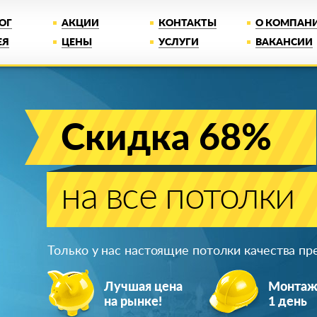
ОГ
АКЦИИ
КОНТАКТЫ
О КОМПАН
ЕЯ
ЦЕНЫ
УСЛУГИ
ВАКАНСИИ
Скидка 68%
на все потолки
Только у нас настоящие потолки качества п
Лучшая цена
Монта
на рынке!
1 день