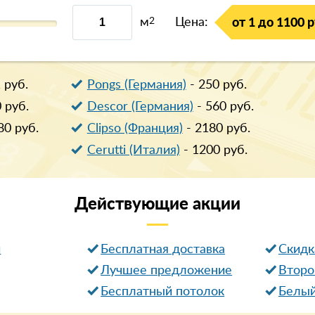
м
2
Цена:
от 1 до 1100 р
1
руб.
Pongs (Германия)
-
250
руб.
0
руб.
Descor (Германия)
-
560
руб.
80
руб.
Clipso (Франция)
-
2180
руб.
Cerutti (Италия)
-
1200
руб.
Действующие
акции
и
Бесплатная доставка
Cкидк
Лучшее предложение
Второ
Бесплатный потолок
Белый