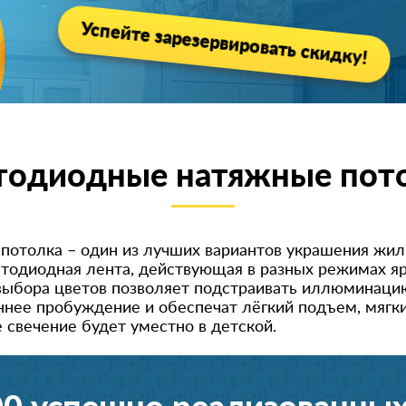
Успейте зарезервировать скидку!
тодиодные натяжные пот
отолка – один из лучших вариантов украшения жил
тодиодная лента, действующая в разных режимах я
 выбора цветов позволяет подстраивать иллюминаци
ннее пробуждение и обеспечат лёгкий подъем, мягк
е свечение будет уместно в детской.