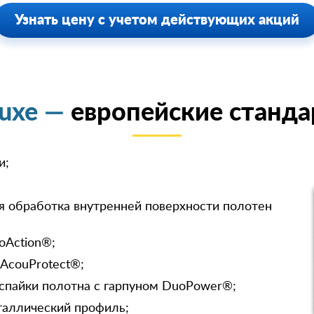
Узнать цену с учетом действующих акций
luxe —
европейские станда
и;
я обработка внутренней поверхности полотен
oAction®;
 AcouProtect®;
спайки полотна с гарпуном DuoPower®;
таллический профиль;