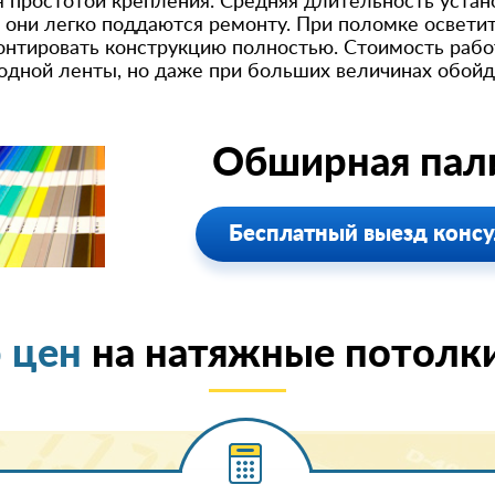
 простотой крепления. Средняя длительность устан
е они легко поддаются ремонту. При поломке освет
онтировать конструкцию полностью. Стоимость работ
дной ленты, но даже при больших величинах обойдё
Обширная пали
Бесплатный выезд консу
 цен
на натяжные потолк