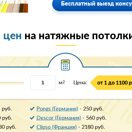
Бесплатный выезд консу
 цен
на натяжные потолк
м
2
Цена:
от 1 до 1100 р
1
руб.
Pongs (Германия)
-
250
руб.
0
руб.
Descor (Германия)
-
560
руб.
80
руб.
Clipso (Франция)
-
2180
руб.