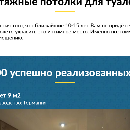
тяжные потолки для туал
антия того, что ближайшие 10-15 лет Вам не придётс
ожете украсить это интимное место. Именно поэтому
омещению.
00 успешно реализованных
ет 9 м
2
зводство: Германия