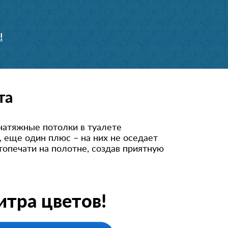
!
та
натяжные потолки в туалете
, еще один плюс – на них не оседает
топечати на полотне, создав приятную
тра цветов!