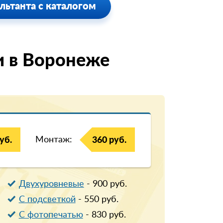
льтанта с каталогом
и в Воронеже
Монтаж:
уб.
360 руб.
Двухуровневые
-
900
руб.
С подсветкой
-
550
руб.
С фотопечатью
-
830
руб.