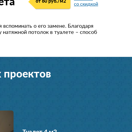
ета
от 60 руб./м
2
со скидкой
я вспоминать о его замене. Благодаря
 натяжной потолок в туалете – способ
 проектов