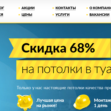
ОГ
АКЦИИ
КОНТАКТЫ
О КОМПАН
ЕЯ
ЦЕНЫ
УСЛУГИ
ВАКАНСИИ
Скидка 68%
на потолки в ту
Только у нас настоящие потолки качества п
Лучшая цена
Монта
на рынке!
1 день