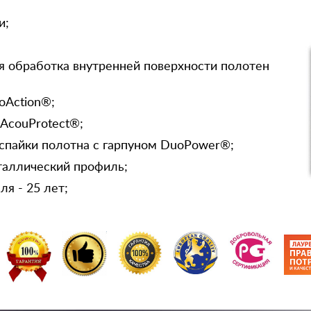
и;
я обработка внутренней поверхности полотен
oAction®;
 AcouProtect®;
спайки полотна с гарпуном DuoPower®;
таллический профиль;
я - 25 лет;