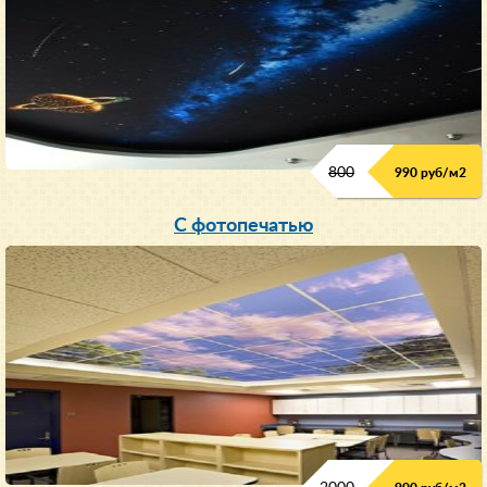
800
990 руб/м
2
С фотопечатью