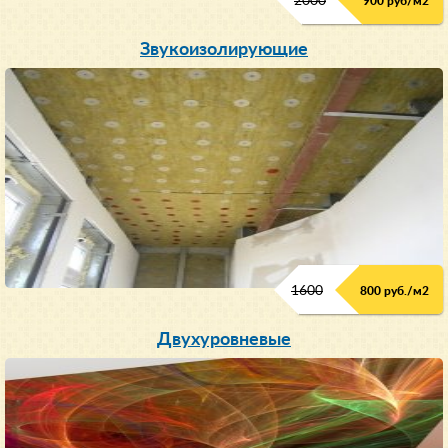
2000
900 руб/м
2
Звукоизолирующие
1600
800 руб./м2
Двухуровневые