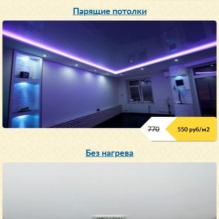
Парящие потолки
770
550 руб/м
2
Без нагрева