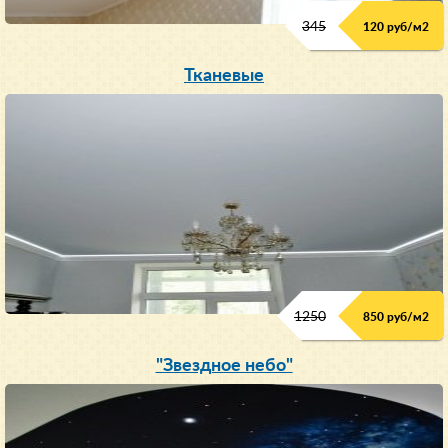
345
120 руб/м
2
Тканевые
1250
850 руб/м
2
"Звездное небо"