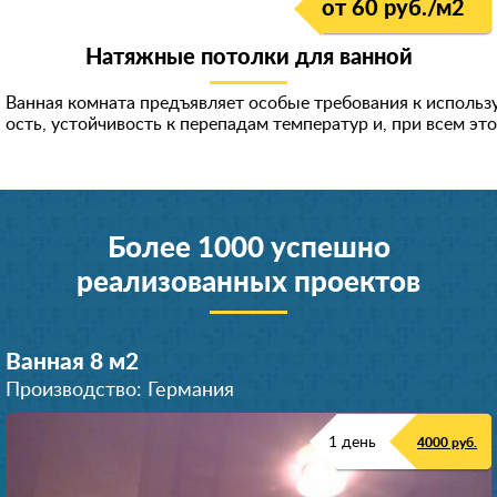
от 60 руб./м
2
Натяжные потолки для ванной
Ванная комната предъявляет особые требования к исполь
ость, устойчивость к перепадам температур и, при всем эт
Более 1000 успешно
реализованных проектов
Ванная 8 м
2
Производство: Германия
1 день
4000 руб.
Ванная 9 м
Ванная 10 м
Ванная 6 м
Ванная 8 м
Джакузи 15 м
Ванная 6 м
Ванная 7 м
Ванная 6 м
Ванная 9 м
Ванная 5 м
2
2
2
2
2
2
2
2
2
2