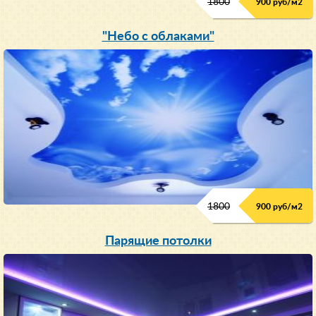
1800
900 руб/м
2
"Небо с облаками"
1800
900 руб/м
2
Парящие потолки