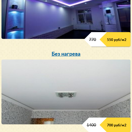
770
550 руб/м
2
Без нагрева
1400
700 руб/м2