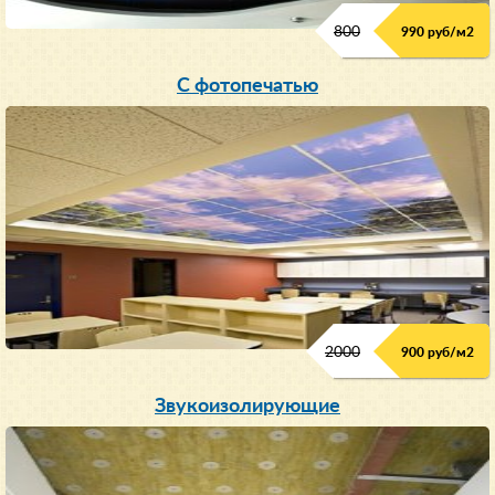
800
990 руб/м
2
С фотопечатью
2000
900 руб/м
2
Звукоизолирующие