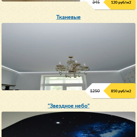
345
120 руб/м
2
Тканевые
1250
850 руб/м
2
"Звездное небо"