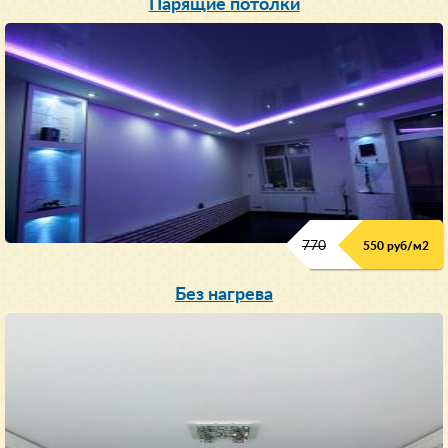
Парящие потолки
770
550 руб/м
2
Без нагрева