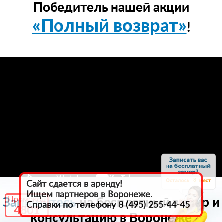
Победитель нашей акции
«Полный возврат»
!
8
Сайт сдается в аренду!
Ищем партнеров в Воронеже.
Промокод
Запишитесь
на бесплатный замер и
Справки по телефону 8 (495) 255-44-45
4801
консультацию в Воронеже