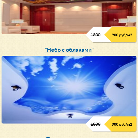
1800
900 руб/м
2
"Небо с облаками"
1800
900 руб/м
2