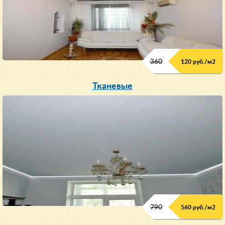
360
120 руб./м
2
Тканевые
790
560 руб./м
2