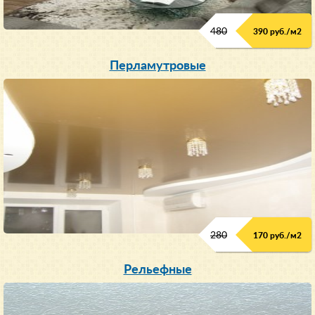
480
390 руб./м
2
Перламутровые
280
170 руб./м
2
Рельефные