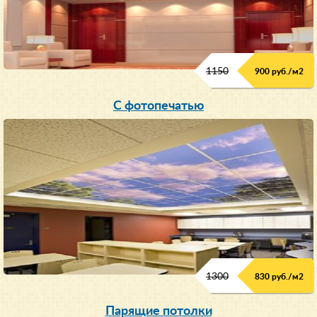
1150
900 руб./м
2
С фотопечатью
1300
830 руб./м
2
Парящие потолки