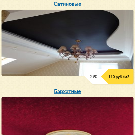
Сатиновые
290
110 руб./м
2
Бархатные