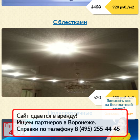
1450
920 руб./м
2
C блестками
520
330 руб./м
2
Полупрозрачные
7
Сайт сдается в аренду!
Ищем партнеров в Воронеже.
Промокод
Справки по телефону 8 (495) 255-44-45
4801