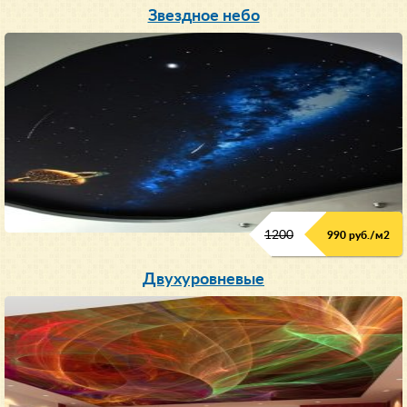
Звездное небо
1200
990 руб./м
2
Двухуровневые