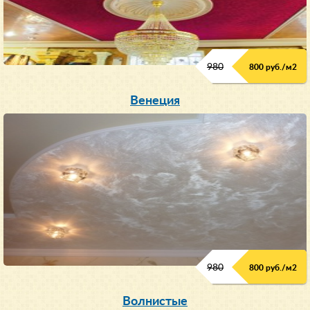
980
800 руб./м
2
Венеция
980
800 руб./м2
Волнистые