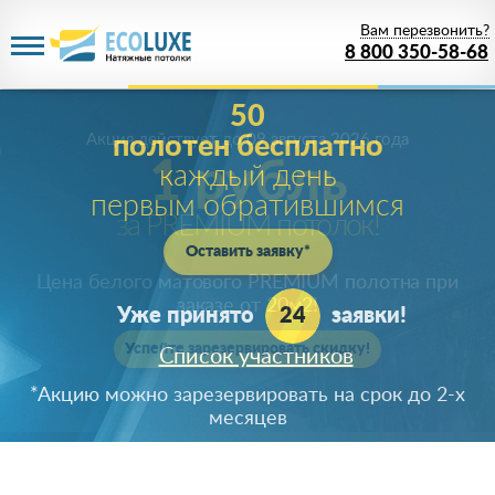
Вам перезвонить?
8 800 350-58-68
Акция действует
до 09 августа 2026 года
1 рубль
за PREMIUM потолок!
Цена белого матового PREMIUM полотна при
заказе от 20м
2
!
Успейте зарезервировать скидку!