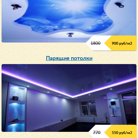
1800
900 руб/м
2
Парящие потолки
770
550 руб/м
2