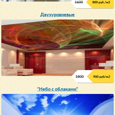
1600
800 руб./м2
Двухуровневые
1800
900 руб/м
2
"Небо с облаками"