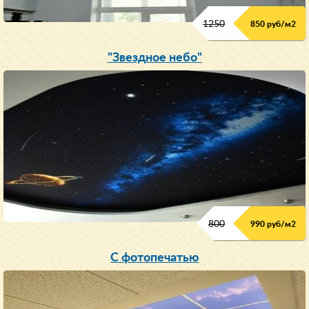
1250
850 руб/м
2
"Звездное небо"
800
990 руб/м
2
С фотопечатью