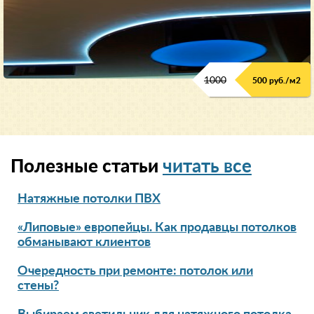
1000
500 руб./м2
Полезные статьи
читать все
Натяжные потолки ПВХ
«Липовые» европейцы. Как продавцы потолков
обманывают клиентов
Очередность при ремонте: потолок или
стены?