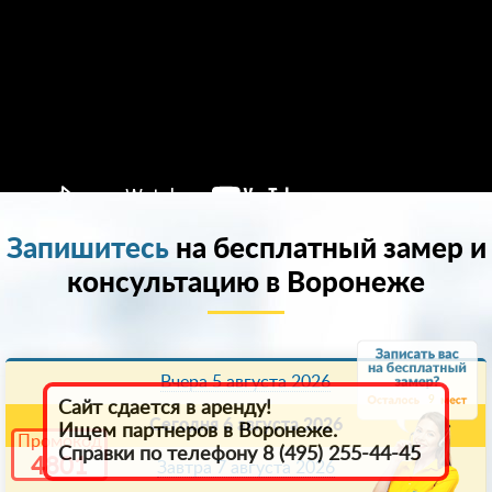
Запишитесь
на бесплатный замер и
консультацию в Воронеже
Вчера 5 августа 2026
9
Сайт сдается в аренду!
Сегодня 6 августа 2026
Ищем партнеров в Воронеже.
Промокод
Справки по телефону 8 (495) 255-44-45
4801
Завтра 7 августа 2026