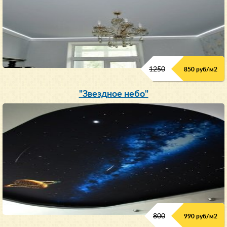
1250
850 руб/м
2
"Звездное небо"
800
990 руб/м
2