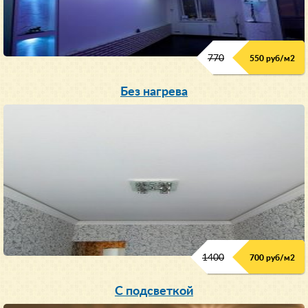
770
550 руб/м
2
Без нагрева
1400
700 руб/м2
С подсветкой