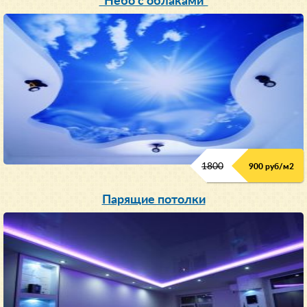
"Небо с облаками"
1800
900 руб/м
2
Парящие потолки