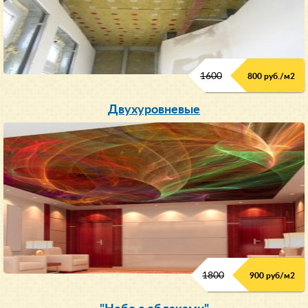
1600
800 руб./м2
Двухуровневые
1800
900 руб/м
2