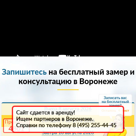
Запишитесь
на бесплатный замер и
консультацию в Воронеже
Вчера 8 августа 2026
6
Сайт сдается в аренду!
Ищем партнеров в Воронеже.
Сегодня 9 августа 2026
Промокод
Справки по телефону 8 (495) 255-44-45
4801
Завтра 10 августа 2026