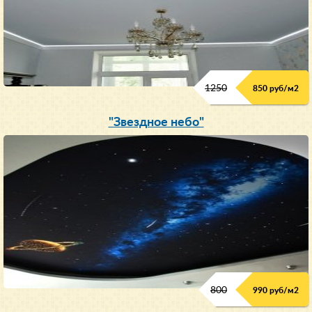
1250
850 руб/м
2
"Звездное небо"
800
990 руб/м
2