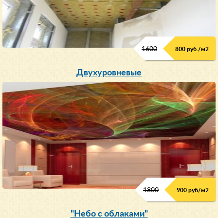
1600
800 руб./м2
Двухуровневые
1800
900 руб/м
2
"Небо с облаками"