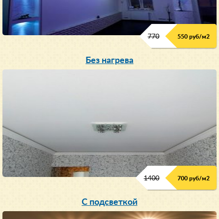
770
550 руб/м
2
Без нагрева
1400
700 руб/м2
С подсветкой