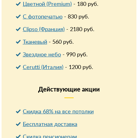
Цветной (Premium)
-
180
руб.
С фотопечатью
-
830
руб.
Clipso (Франция)
-
2180
руб.
Тканевый
-
560
руб.
Звездное небо
-
990
руб.
Cerutti (Италия)
-
1200
руб.
Действующие
акции
Скидка 68% на все потолки
Бесплатная доставка
Cкидка пенсионерам