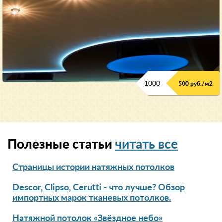
1000
500 руб./м2
Полезные статьи
читать все
Страницы истории натяжных потолков
Descor, Clipso, Cerutti - что лучше? Обзор
импортных марок тканевых потолков.
Натяжной потолок «Звёздное небо»