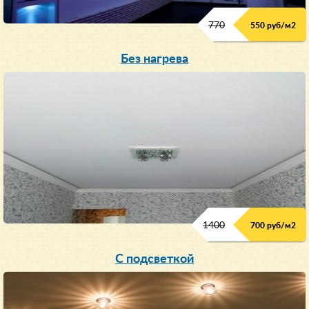
770
550 руб/м
2
Без нагрева
1400
700 руб/м2
С подсветкой