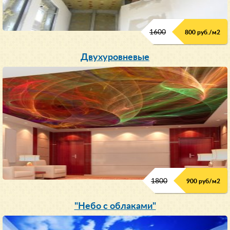
1600
800 руб./м2
Двухуровневые
1800
900 руб/м
2
"Небо с облаками"