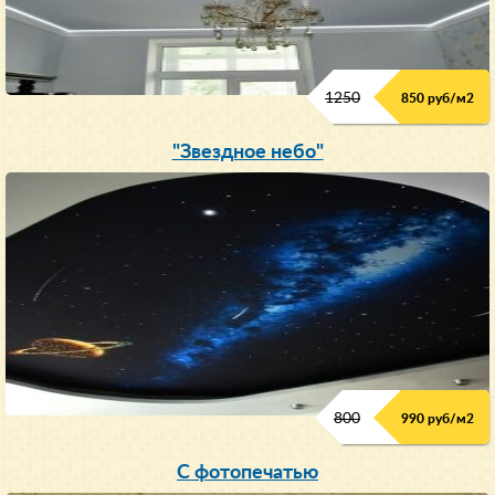
1250
850 руб/м
2
"Звездное небо"
800
990 руб/м
2
С фотопечатью