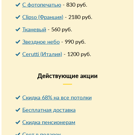
С фотопечатью
-
830
руб.
Clipso (Франция)
-
2180
руб.
Тканевый
-
560
руб.
Звездное небо
-
990
руб.
Cerutti (Италия)
-
1200
руб.
Действующие
акции
Скидка 68% на все потолки
Бесплатная доставка
Cкидка пенсионерам
Свет в подарок