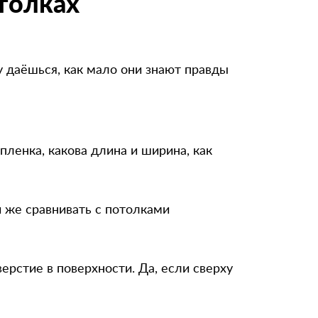
толках
98531***92
8 (964) 290-**-*3
8 (964) 764-**-*8
 даёшься, как мало они знают правды
91615***12
+792628***88
849974***17
 пленка, какова длина и ширина, как
+7 (926) 940-**-*7
896399***00
849556***72
и же сравнивать с потолками
верстие в поверхности. Да, если сверху