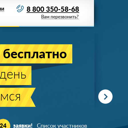
8 800 350-58-68
ИИ
Вам перезвонить?
 бесплатно
день
мся
+7 (919) 723-**-*5
24
заявки!
Список участников