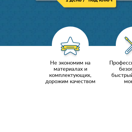
1 день / "под ключ"
Не экономим на
Професс
материалах и
безо
комплектующих,
быстрый
дорожим качеством
мо