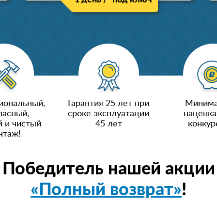
1 день / "под ключ"
иональный,
Гарантия 25 лет при
Минима
пасный,
сроке эксплуатации
наценка
 и чистый
45 лет
конкур
нтаж!
Победитель нашей акции
«Полный возврат»
!