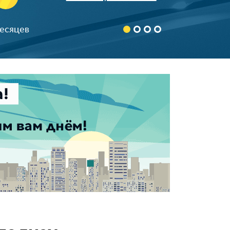
890366***24
8 (926) 64*-43-65
месяцев
+7 (920) 824-**-*4
8 (916) 740-**-*1
898522***68
90674***78
Скрыть
892532***70
+7 (926) 586-**-*3
8 (962) 966-**-*7
899984***13
+791754***74
+791628***10
896851***98
+796715***87