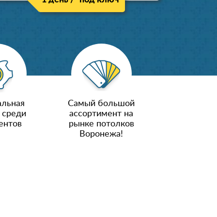
1 день / "под ключ"
льная
Самый большой
 среди
ассортимент на
ентов
рынке потолков
Воронежа!