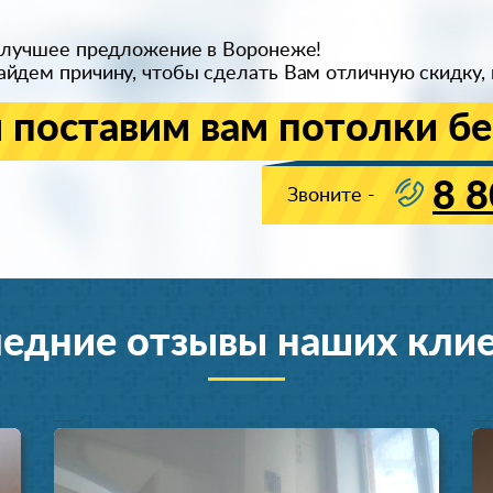
 лучшее предложение в Воронеже!
йдем причину, чтобы сделать Вам отличную скидку, 
 поставим вам потолки бе
8 8
Звоните -
едние отзывы наших кли
Установка натяжных потолков
Установка натяжных п