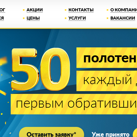
ОГ
АКЦИИ
КОНТАКТЫ
О КОМПАН
ЕЯ
ЦЕНЫ
УСЛУГИ
ВАКАНСИИ
полотен
каждый 
первым обративши
Оставить заявку*
Уже принято