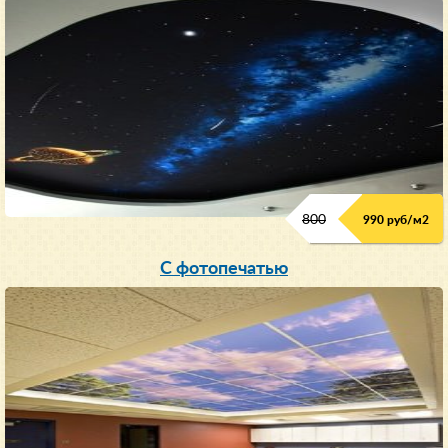
800
990 руб/м
2
С фотопечатью