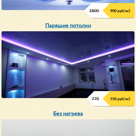
1800
900 руб/м
2
Парящие потолки
770
550 руб/м
2
Без нагрева