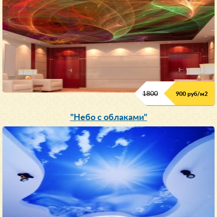
1800
900 руб/м
2
"Небо с облаками"