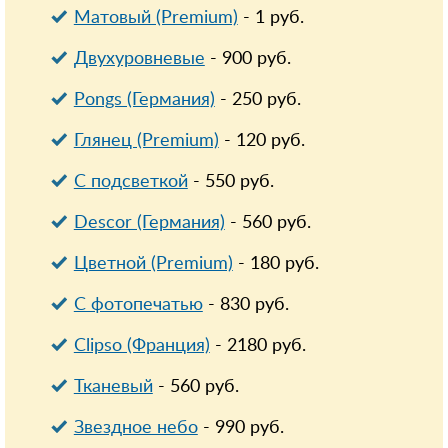
Матовый (Premium)
-
1
руб.
Двухуровневые
-
900
руб.
Pongs (Германия)
-
250
руб.
Глянец (Premium)
-
120
руб.
С подсветкой
-
550
руб.
Descor (Германия)
-
560
руб.
Цветной (Premium)
-
180
руб.
С фотопечатью
-
830
руб.
Clipso (Франция)
-
2180
руб.
Тканевый
-
560
руб.
Звездное небо
-
990
руб.