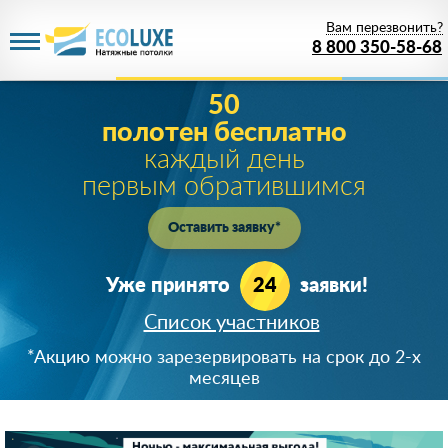
Вам перезвонить?
8 800 350-58-68
50
полотен бесплатно
каждый день
первым обратившимся
Оставить заявку*
Уже принято
24
заявки!
Список участников
+7 (919) 723-**-*5
*Акцию можно зарезервировать на срок до 2-х
890366***24
месяцев
8 (926) 64*-43-65
+7 (920) 824-**-*4