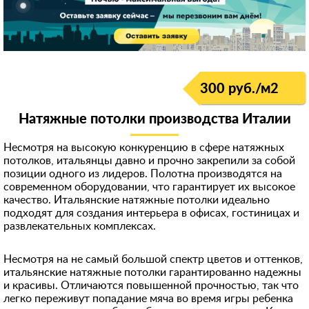
8 (916) 740-**-*1
Скрыть
898522***68
90674***78
892532***70
300 руб./м
2
+7 (926) 586-**-*3
Натяжные потолки производства Италии
8 (962) 966-**-*7
Несмотря на высокую конкуренцию в сфере натяжных
899984***13
потолков, итальянцы давно и прочно закрепили за собой
позиции одного из лидеров. Полотна производятся на
+791754***74
современном оборудовании, что гарантирует их высокое
+791628***10
качество. Итальянские натяжные потолки идеально
подходят для создания интерьера в офисах, гостиницах и
896851***98
развлекательных комплексах.
+796715***87
Несмотря на не самый большой спектр цветов и оттенков,
98531***92
итальянские натяжные потолки гарантированно надежны
и красивы. Отличаются повышенной прочностью, так что
8 (964) 290-**-*3
легко переживут попадание мяча во время игры ребенка