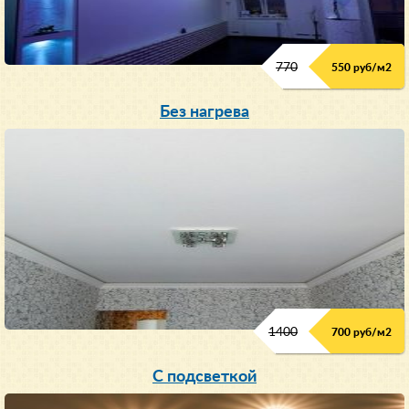
770
550 руб/м
2
Без нагрева
1400
700 руб/м2
С подсветкой