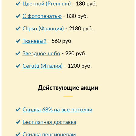
Цветной (Premium)
-
180
руб.
С фотопечатью
-
830
руб.
Clipso (Франция)
-
2180
руб.
Тканевый
-
560
руб.
Звездное небо
-
990
руб.
Cerutti (Италия)
-
1200
руб.
Действующие
акции
Скидка 68% на все потолки
Бесплатная доставка
Cкидка пенсионерам