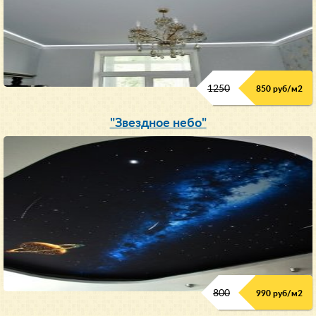
1250
850 руб/м
2
"Звездное небо"
800
990 руб/м
2