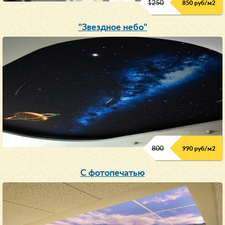
1250
850 руб/м
2
"Звездное небо"
800
990 руб/м
2
С фотопечатью