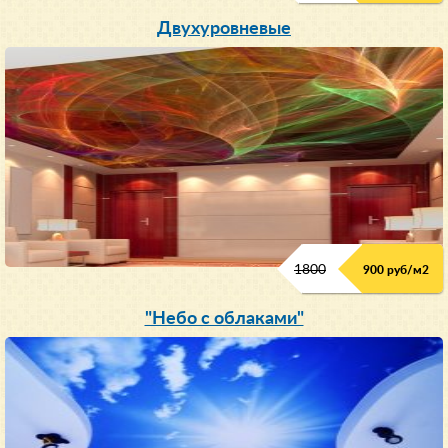
Двухуровневые
1800
900 руб/м
2
"Небо с облаками"