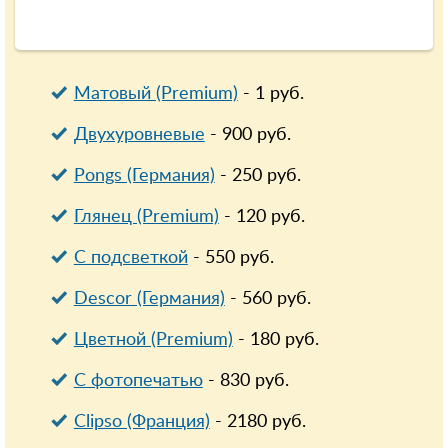
Матовый (Premium)
-
1
руб.
Двухуровневые
-
900
руб.
Pongs (Германия)
-
250
руб.
Глянец (Premium)
-
120
руб.
С подсветкой
-
550
руб.
Descor (Германия)
-
560
руб.
Цветной (Premium)
-
180
руб.
С фотопечатью
-
830
руб.
Clipso (Франция)
-
2180
руб.