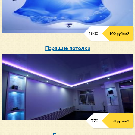
1800
900 руб/м
2
Парящие потолки
770
550 руб/м
2