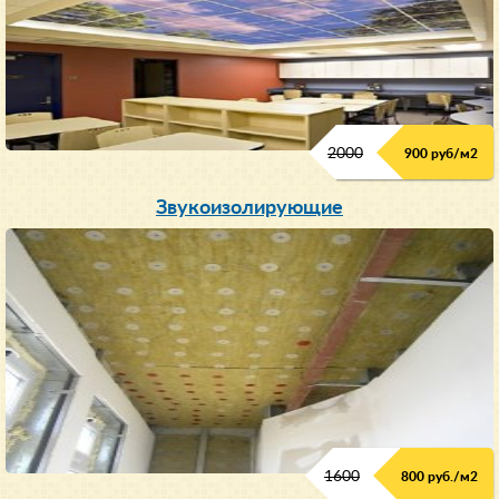
2000
900 руб/м
2
Звукоизолирующие
1600
800 руб./м2