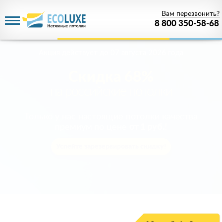
Вам перезвонить?
8 800 350-58-68
Акция действует
до 07 августа 2026 года
Скидка 68%
на российские потолки
Только у нас настоящие потолки качества
премиум по цене
от 1 руб.
!
Успейте зарезервировать скидку!