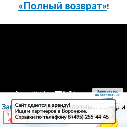
«Полный возврат»
!
6
Сайт сдается в аренду!
Запишитесь
на бесплатный замер и
Ищем партнеров в Воронеже.
Промокод
консультацию в Воронеже
Справки по телефону 8 (495) 255-44-45
4801