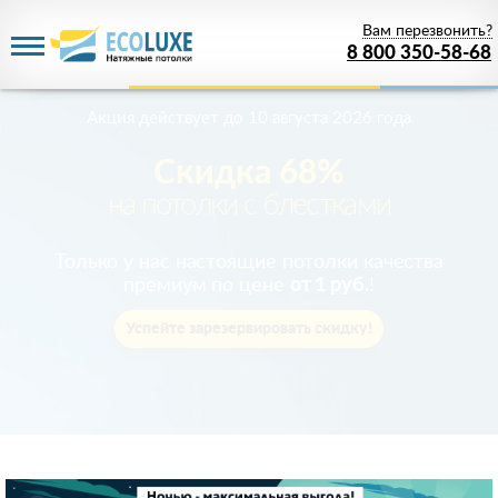
Вам перезвонить?
8 800 350-58-68
Акция действует
до 10 августа 2026 года
Скидка 68%
на потолки с блестками
Только у нас настоящие потолки качества
премиум по цене
от 1 руб.
!
Успейте зарезервировать скидку!