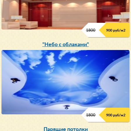
1800
900 руб/м
2
"Небо с облаками"
1800
900 руб/м
2
Парящие потолки