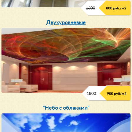
1600
800 руб./м2
Двухуровневые
1800
900 руб/м
2
"Небо с облаками"