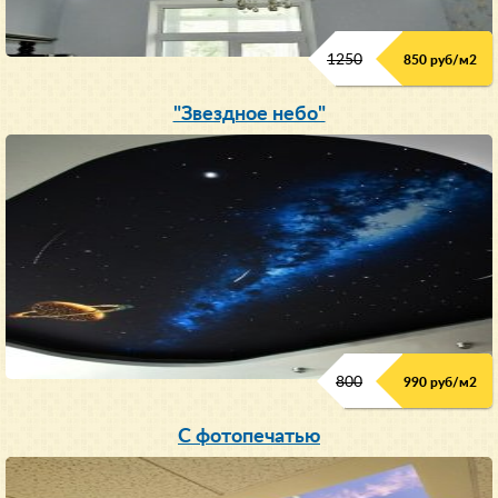
1250
850 руб/м
2
"Звездное небо"
800
990 руб/м
2
С фотопечатью