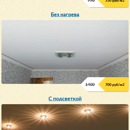
770
550 руб/м
2
Без нагрева
1400
700 руб/м2
С подсветкой