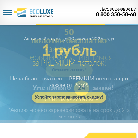
Вам перезвонить?
8 800 350-58-68
Акция действует
до 10 августа 2026 года
1 рубль
за PREMIUM потолок!
Цена белого матового PREMIUM полотна при
заказе от 20м
2
!
Успейте зарезервировать скидку!