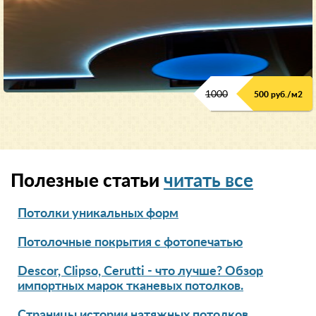
1000
500 руб./м2
Полезные статьи
читать все
Потолки уникальных форм
Потолочные покрытия с фотопечатью
Descor, Clipso, Cerutti - что лучше? Обзор
импортных марок тканевых потолков.
Страницы истории натяжных потолков