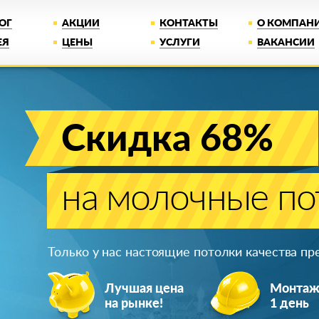
ОГ
АКЦИИ
КОНТАКТЫ
О КОМПАН
ЕЯ
ЦЕНЫ
УСЛУГИ
ВАКАНСИИ
Скидка 68%
на молочные по
Только у нас настоящие потолки качества п
Лучшая цена
Монта
на рынке!
1 день