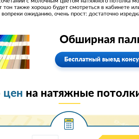
сочетании с молочным цветом натяжного потолка м
от тон также хорошо будет смотреться в кабинете и
, вопреки ожиданию, очень прост: достаточно изредк
Обширная пали
Бесплатный выезд консу
 цен
на натяжные потолк