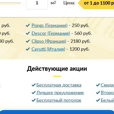
м
2
Цена:
от 1 до 1100 р
1
руб.
Pongs (Германия)
-
250
руб.
0
руб.
Descor (Германия)
-
560
руб.
80
руб.
Clipso (Франция)
-
2180
руб.
Cerutti (Италия)
-
1200
руб.
Действующие
акции
и
Бесплатная доставка
Cкидк
Лучшее предложение
Второ
Бесплатный потолок
Белый