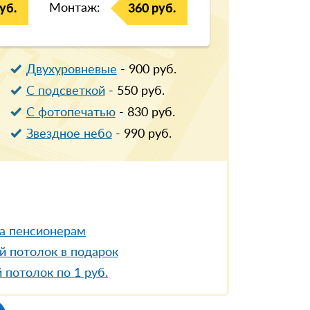
Монтаж:
уб.
360 руб.
Двухуровневые
-
900
руб.
С подсветкой
-
550
руб.
С фотопечатью
-
830
руб.
Звездное небо
-
990
руб.
а пенсионерам
й потолок в подарок
 потолок по 1 руб.