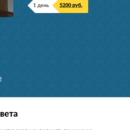
1 день
5200 руб.
!
вета