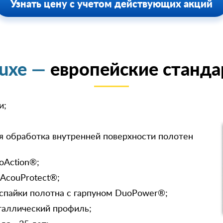
Узнать цену с учетом действующих акций
luxe —
европейские станда
и;
я обработка внутренней поверхности полотен
oAction®;
 AcouProtect®;
спайки полотна с гарпуном DuoPower®;
таллический профиль;