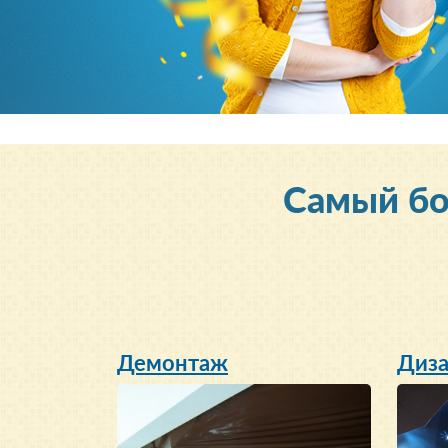
Cамый б
Демонтаж
Диза