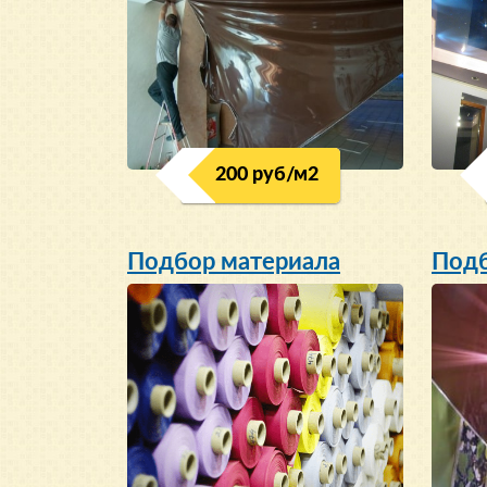
200 руб/м
2
Подбор материала
Подб