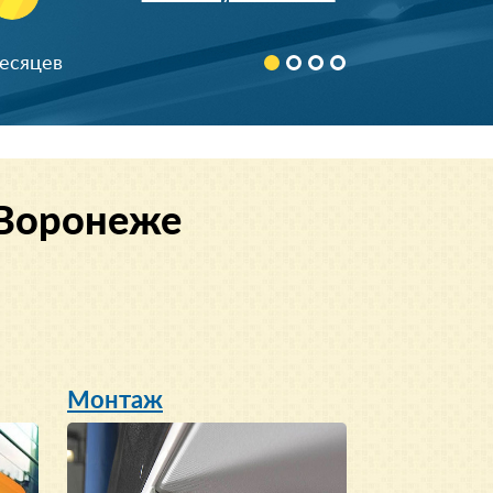
890366***24
8 (926) 64*-43-65
месяцев
+7 (920) 824-**-*4
8 (916) 740-**-*1
898522***68
90674***78
 Воронеже
Скрыть
892532***70
+7 (926) 586-**-*3
8 (962) 966-**-*7
899984***13
+791754***74
Монтаж
+791628***10
896851***98
+796715***87