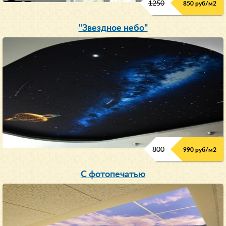
1250
850 руб/м
2
"Звездное небо"
800
990 руб/м
2
С фотопечатью