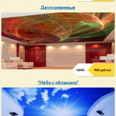
Двухуровневые
1800
900 руб/м
2
"Небо с облаками"