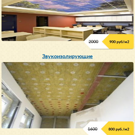
2000
900 руб/м
2
Звукоизолирующие
1600
800 руб./м2