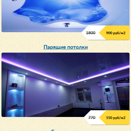
1800
900 руб/м
2
Парящие потолки
770
550 руб/м
2